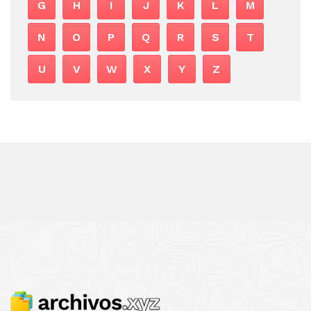
G
H
I
J
K
L
M
N
O
P
Q
R
S
T
U
V
W
X
Y
Z