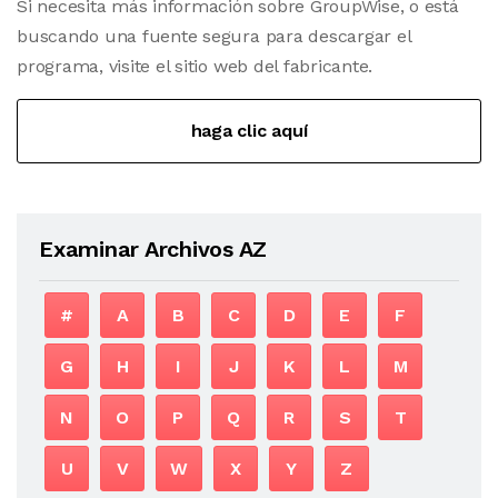
Si necesita más información sobre GroupWise, o está
buscando una fuente segura para descargar el
programa, visite el sitio web del fabricante.
haga clic aquí
Examinar Archivos AZ
#
A
B
C
D
E
F
G
H
I
J
K
L
M
N
O
P
Q
R
S
T
U
V
W
X
Y
Z