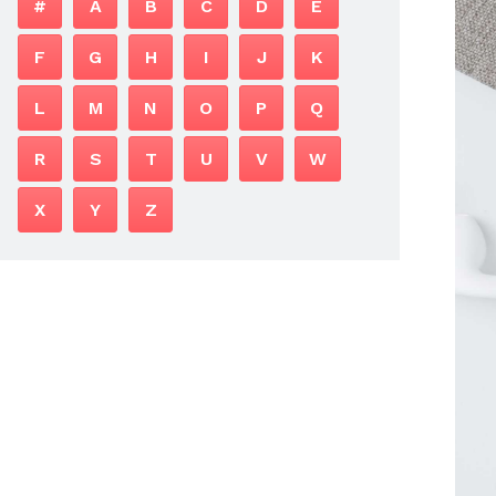
#
A
B
C
D
E
F
G
H
I
J
K
L
M
N
O
P
Q
R
S
T
U
V
W
X
Y
Z