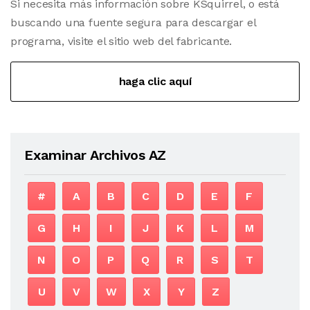
Si necesita más información sobre KSquirrel, o está
buscando una fuente segura para descargar el
programa, visite el sitio web del fabricante.
haga clic aquí
Examinar Archivos AZ
#
A
B
C
D
E
F
G
H
I
J
K
L
M
N
O
P
Q
R
S
T
U
V
W
X
Y
Z