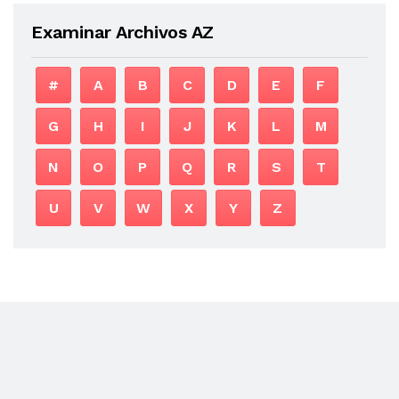
Examinar Archivos AZ
#
A
B
C
D
E
F
G
H
I
J
K
L
M
N
O
P
Q
R
S
T
U
V
W
X
Y
Z