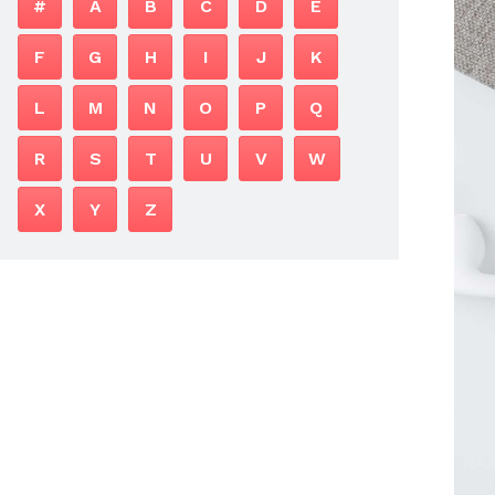
#
A
B
C
D
E
F
G
H
I
J
K
L
M
N
O
P
Q
R
S
T
U
V
W
X
Y
Z