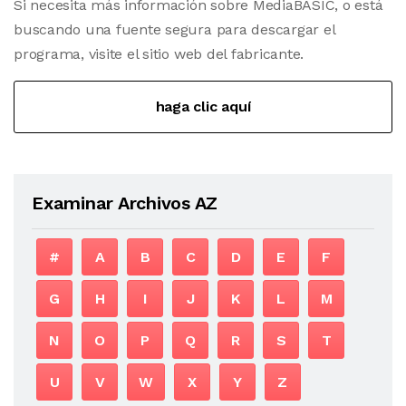
Si necesita más información sobre MediaBASIC, o está
buscando una fuente segura para descargar el
programa, visite el sitio web del fabricante.
haga clic aquí
Examinar Archivos AZ
#
A
B
C
D
E
F
G
H
I
J
K
L
M
N
O
P
Q
R
S
T
U
V
W
X
Y
Z