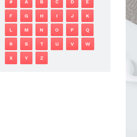
#
A
B
C
D
E
F
G
H
I
J
K
L
M
N
O
P
Q
R
S
T
U
V
W
X
Y
Z