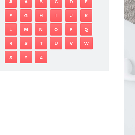
#
A
B
C
D
E
F
G
H
I
J
K
L
M
N
O
P
Q
R
S
T
U
V
W
X
Y
Z