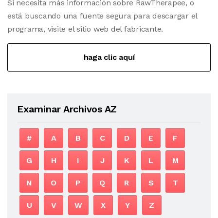
Si necesita más información sobre RawTherapee, o
está buscando una fuente segura para descargar el
programa, visite el sitio web del fabricante.
haga clic aquí
Examinar Archivos AZ
#
A
B
C
D
E
F
G
H
I
J
K
L
M
N
O
P
Q
R
S
T
U
V
W
X
Y
Z