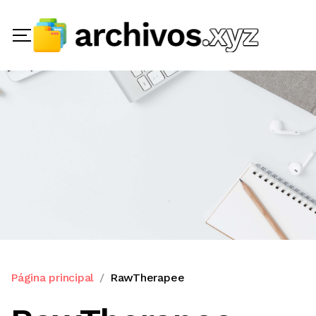
Página principal
RawTherapee