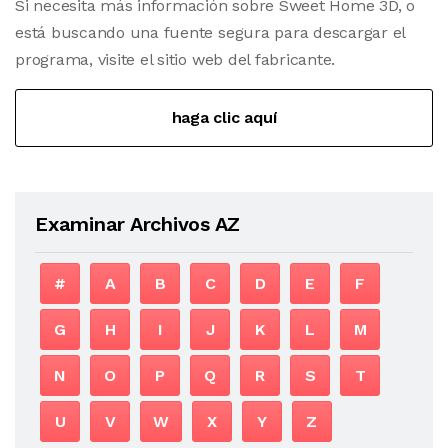
Si necesita más información sobre Sweet Home 3D, o
está buscando una fuente segura para descargar el
programa, visite el sitio web del fabricante.
haga clic aquí
Examinar Archivos AZ
#
A
B
C
D
E
F
G
H
I
J
K
L
M
N
O
P
Q
R
S
T
U
V
W
X
Y
Z