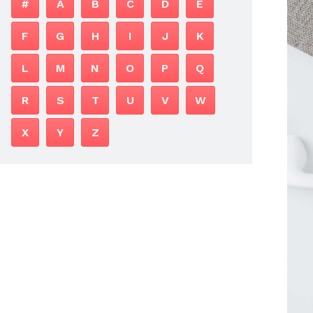
#
A
B
C
D
E
F
G
H
I
J
K
L
M
N
O
P
Q
R
S
T
U
V
W
X
Y
Z