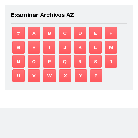
Examinar Archivos AZ
#
A
B
C
D
E
F
G
H
I
J
K
L
M
N
O
P
Q
R
S
T
U
V
W
X
Y
Z