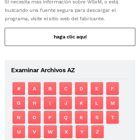
Si necesita más información sobre WSxM, o está
buscando una fuente segura para descargar el
programa, visite el sitio web del fabricante.
haga clic aquí
Examinar Archivos AZ
#
A
B
C
D
E
F
G
H
I
J
K
L
M
N
O
P
Q
R
S
T
U
V
W
X
Y
Z