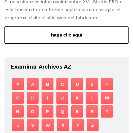
Si necesita más información sobre XVL Studio PRO, o
está buscando una fuente segura para descargar el
programa, visite el sitio web del fabricante.
haga clic aquí
Examinar Archivos AZ
#
A
B
C
D
E
F
G
H
I
J
K
L
M
N
O
P
Q
R
S
T
U
V
W
X
Y
Z