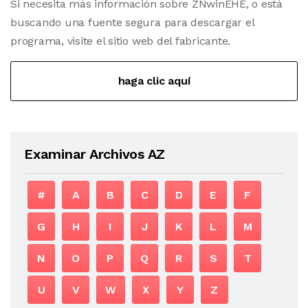
Si necesita más información sobre ZNwinEHE, o está
buscando una fuente segura para descargar el
programa, visite el sitio web del fabricante.
haga clic aquí
Examinar Archivos AZ
#
A
B
C
D
E
F
G
H
I
J
K
L
M
N
O
P
Q
R
S
T
U
V
W
X
Y
Z