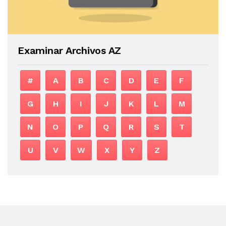
Examinar Archivos AZ
#
A
B
C
D
E
F
G
H
I
J
K
L
M
N
O
P
Q
R
S
T
U
V
W
X
Y
Z