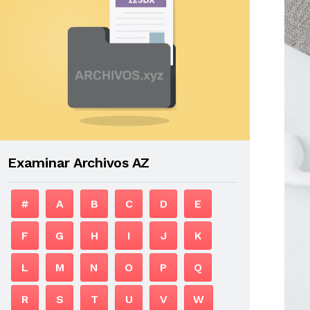
Examinar Archivos AZ
#
A
B
C
D
E
F
G
H
I
J
K
L
M
N
O
P
Q
R
S
T
U
V
W