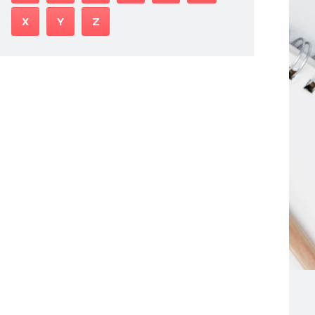
X
Y
Z