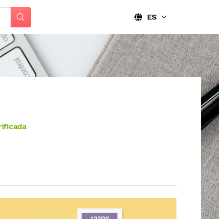
ES
ificada