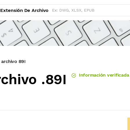
Extensión De Archivo
 archivo 89I
chivo .89I
Información verificada