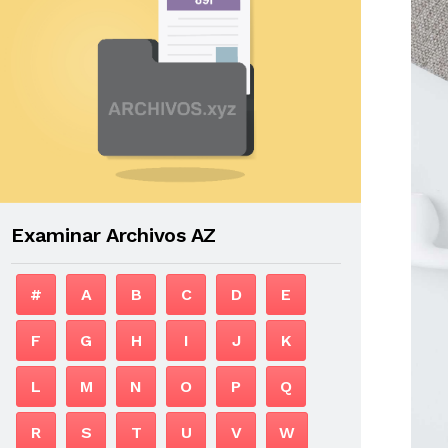
Examinar Archivos AZ
#
A
B
C
D
E
F
G
H
I
J
K
L
M
N
O
P
Q
R
S
T
U
V
W