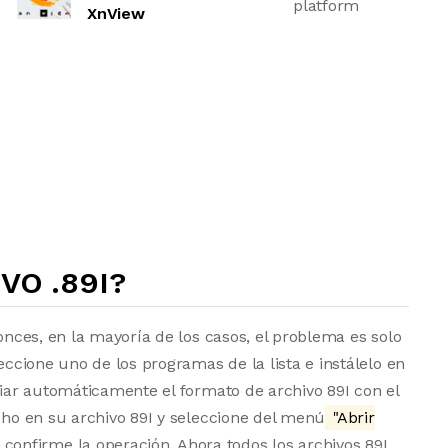
platform
XnView
VO .89I?
tonces, en la mayoría de los casos, el problema es solo
eccione uno de los programas de la lista e instálelo en
ociar automáticamente el formato de archivo 89I con el
echo en su archivo 89I y seleccione del menú
"Abrir
 confirme la operación. Ahora todos los archivos 89I