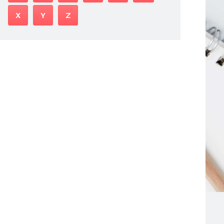
X
Y
Z