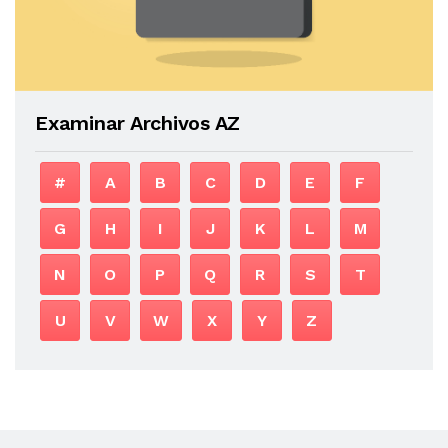
Examinar Archivos AZ
#
A
B
C
D
E
F
G
H
I
J
K
L
M
N
O
P
Q
R
S
T
U
V
W
X
Y
Z