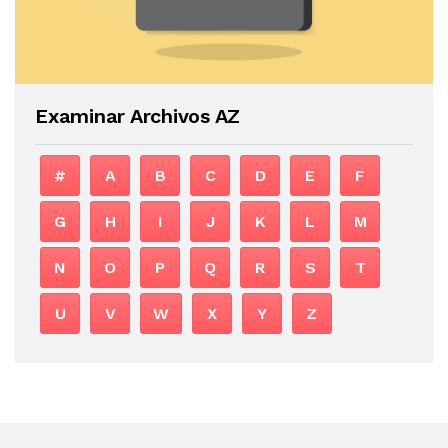
Examinar Archivos AZ
#
A
B
C
D
E
F
G
H
I
J
K
L
M
N
O
P
Q
R
S
T
U
V
W
X
Y
Z