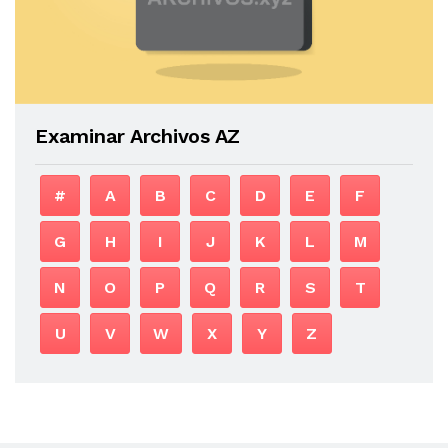
Examinar Archivos AZ
#
A
B
C
D
E
F
G
H
I
J
K
L
M
N
O
P
Q
R
S
T
U
V
W
X
Y
Z