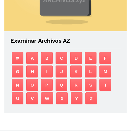
Examinar Archivos AZ
#
A
B
C
D
E
F
G
H
I
J
K
L
M
N
O
P
Q
R
S
T
U
V
W
X
Y
Z