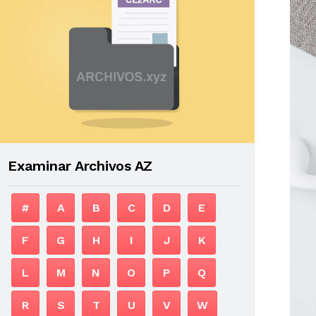
Examinar Archivos AZ
#
A
B
C
D
E
F
G
H
I
J
K
L
M
N
O
P
Q
R
S
T
U
V
W