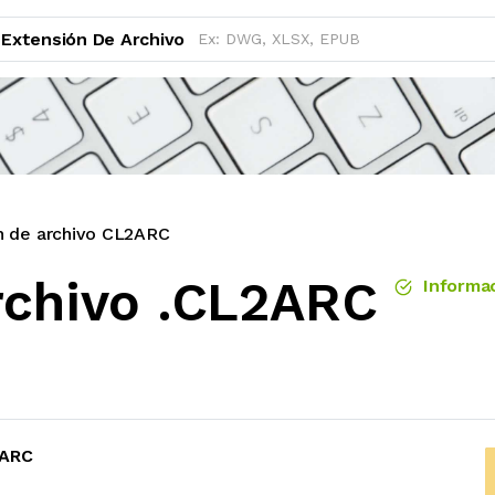
Extensión De Archivo
n de archivo CL2ARC
rchivo .CL2ARC
Informac
2ARC