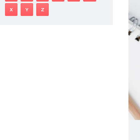
X
Y
Z