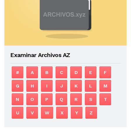
Examinar Archivos AZ
#
A
B
C
D
E
F
G
H
I
J
K
L
M
N
O
P
Q
R
S
T
U
V
W
X
Y
Z