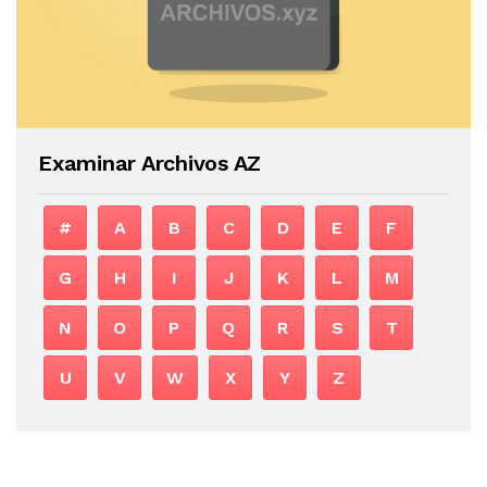
Examinar Archivos AZ
#
A
B
C
D
E
F
G
H
I
J
K
L
M
N
O
P
Q
R
S
T
U
V
W
X
Y
Z