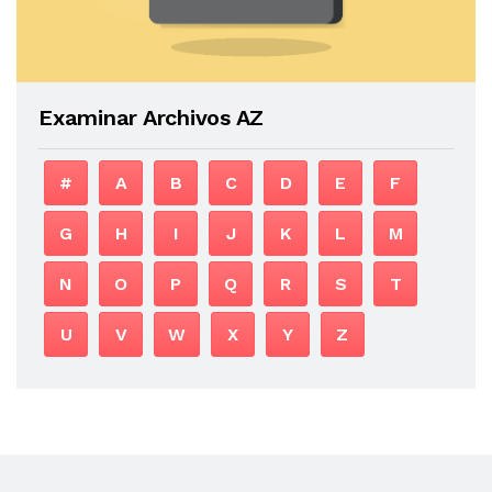
Examinar Archivos AZ
#
A
B
C
D
E
F
G
H
I
J
K
L
M
N
O
P
Q
R
S
T
U
V
W
X
Y
Z