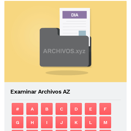
Examinar Archivos AZ
#
A
B
C
D
E
F
G
H
I
J
K
L
M