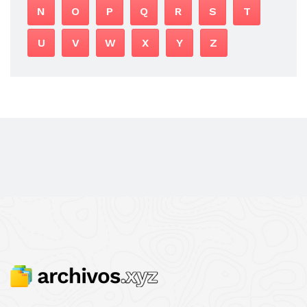
N
O
P
Q
R
S
T
U
V
W
X
Y
Z