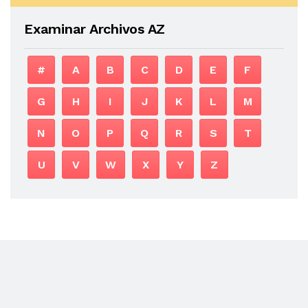
Examinar Archivos AZ
#
A
B
C
D
E
F
G
H
I
J
K
L
M
N
O
P
Q
R
S
T
U
V
W
X
Y
Z