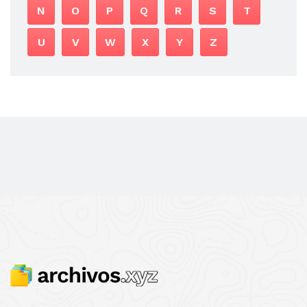
N
O
P
Q
R
S
T
U
V
W
X
Y
Z