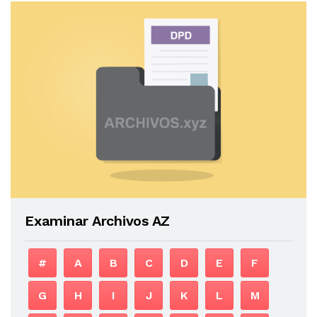
Examinar Archivos AZ
#
A
B
C
D
E
F
G
H
I
J
K
L
M