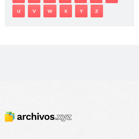
U
V
W
X
Y
Z