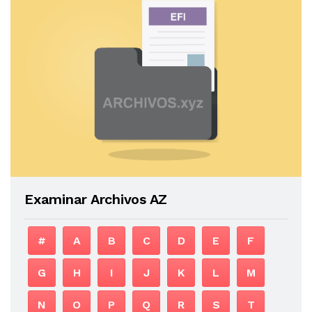
Examinar Archivos AZ
#
A
B
C
D
E
F
G
H
I
J
K
L
M
N
O
P
Q
R
S
T