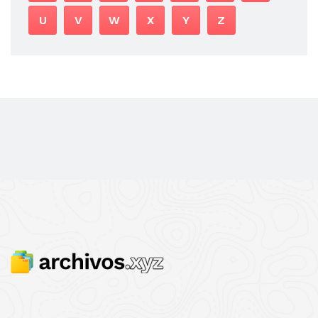
U
V
W
X
Y
Z