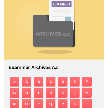
Examinar Archivos AZ
#
A
B
C
D
E
F
G
H
I
J
K
L
M
N
O
P
Q
R
S
T