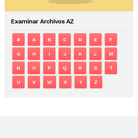
Examinar Archivos AZ
#
A
B
C
D
E
F
G
H
I
J
K
L
M
N
O
P
Q
R
S
T
U
V
W
X
Y
Z