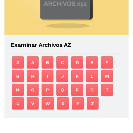
Examinar Archivos AZ
#
A
B
C
D
E
F
G
H
I
J
K
L
M
N
O
P
Q
R
S
T
U
V
W
X
Y
Z