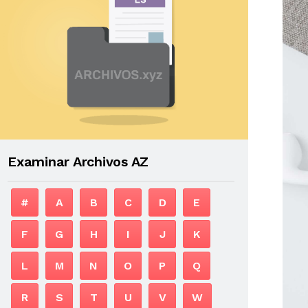
Examinar Archivos AZ
#
A
B
C
D
E
F
G
H
I
J
K
L
M
N
O
P
Q
R
S
T
U
V
W