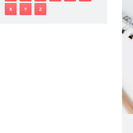
X
Y
Z