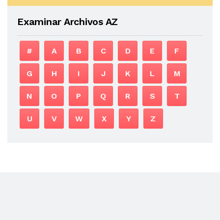
Examinar Archivos AZ
#
A
B
C
D
E
F
G
H
I
J
K
L
M
N
O
P
Q
R
S
T
U
V
W
X
Y
Z