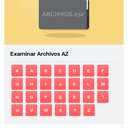
Examinar Archivos AZ
#
A
B
C
D
E
F
G
H
I
J
K
L
M
N
O
P
Q
R
S
T
U
V
W
X
Y
Z