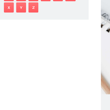
X
Y
Z