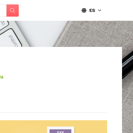
ES
da