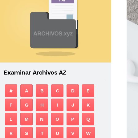
Examinar Archivos AZ
#
A
B
C
D
E
F
G
H
I
J
K
L
M
N
O
P
Q
R
S
T
U
V
W