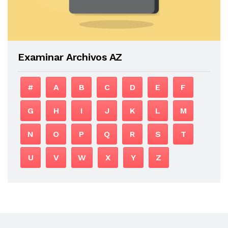
Examinar Archivos AZ
#
A
B
C
D
E
F
G
H
I
J
K
L
M
N
O
P
Q
R
S
T
U
V
W
X
Y
Z