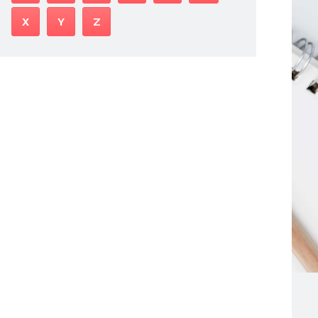
X
Y
Z