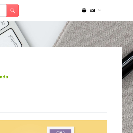
ES
cada