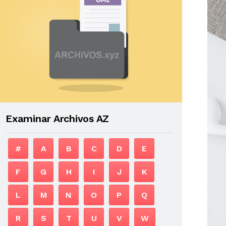
Examinar Archivos AZ
#
A
B
C
D
E
F
G
H
I
J
K
L
M
N
O
P
Q
R
S
T
U
V
W