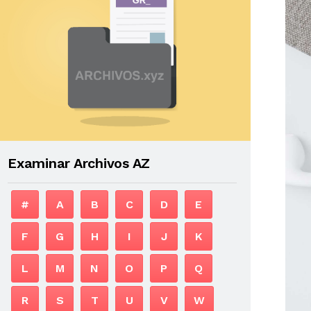
Examinar Archivos AZ
#
A
B
C
D
E
F
G
H
I
J
K
L
M
N
O
P
Q
R
S
T
U
V
W