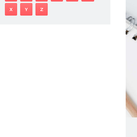
X
Y
Z