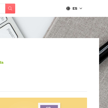
ES
da