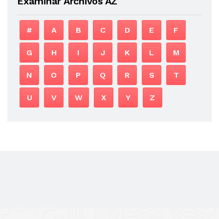
Examinar Archivos AZ
#
A
B
C
D
E
F
G
H
I
J
K
L
M
N
O
P
Q
R
S
T
U
V
W
X
Y
Z