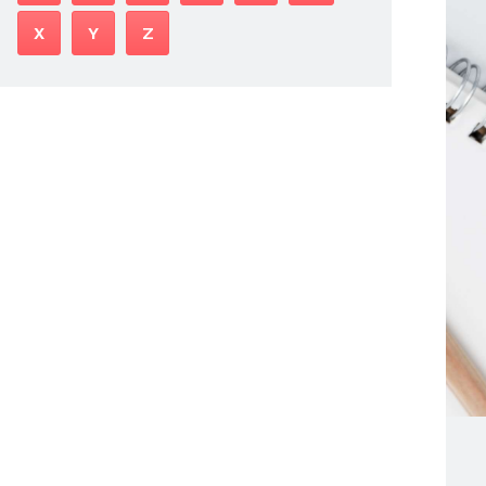
X
Y
Z