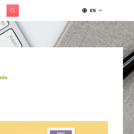
ES
ada