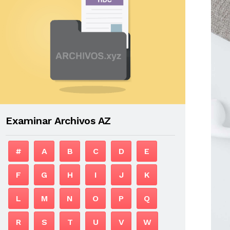
Examinar Archivos AZ
#
A
B
C
D
E
F
G
H
I
J
K
L
M
N
O
P
Q
R
S
T
U
V
W