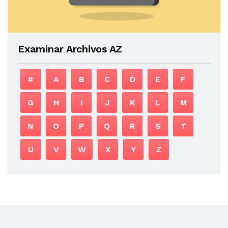
Examinar Archivos AZ
#
A
B
C
D
E
F
G
H
I
J
K
L
M
N
O
P
Q
R
S
T
U
V
W
X
Y
Z