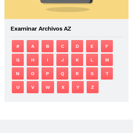
Examinar Archivos AZ
#
A
B
C
D
E
F
G
H
I
J
K
L
M
N
O
P
Q
R
S
T
U
V
W
X
Y
Z