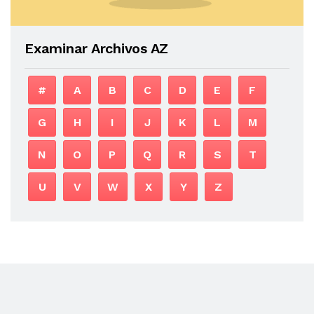
Examinar Archivos AZ
#
A
B
C
D
E
F
G
H
I
J
K
L
M
N
O
P
Q
R
S
T
U
V
W
X
Y
Z