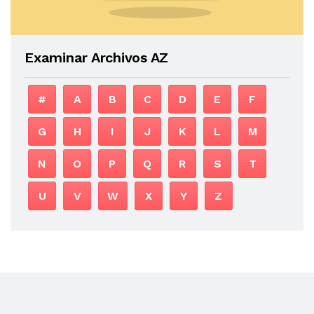
Examinar Archivos AZ
#
A
B
C
D
E
F
G
H
I
J
K
L
M
N
O
P
Q
R
S
T
U
V
W
X
Y
Z