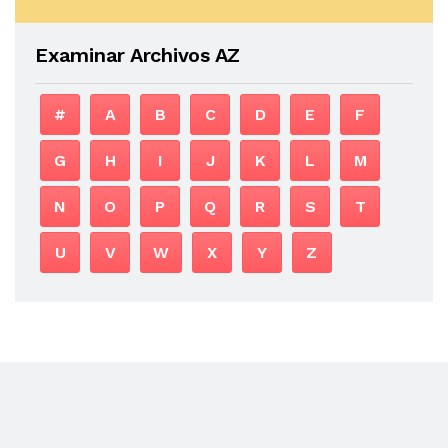
Examinar Archivos AZ
#
A
B
C
D
E
F
G
H
I
J
K
L
M
N
O
P
Q
R
S
T
U
V
W
X
Y
Z