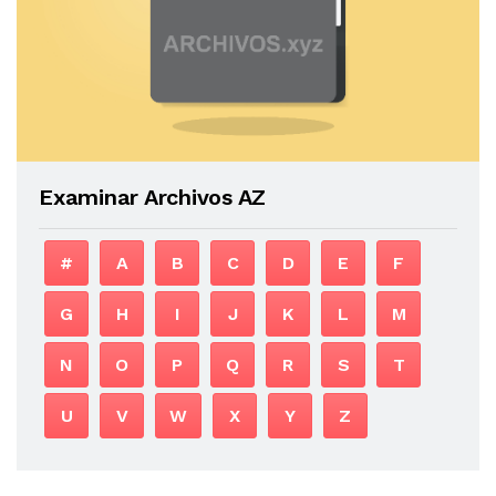
Examinar Archivos AZ
#
A
B
C
D
E
F
G
H
I
J
K
L
M
N
O
P
Q
R
S
T
U
V
W
X
Y
Z