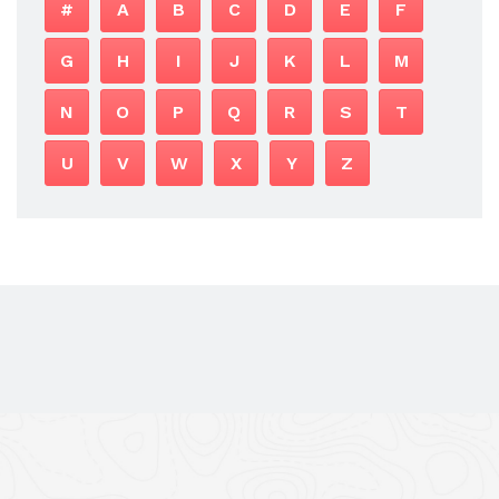
#
A
B
C
D
E
F
G
H
I
J
K
L
M
N
O
P
Q
R
S
T
U
V
W
X
Y
Z